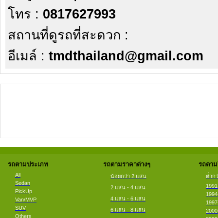
โทร :
0817627993
สถานที่ดูรถที่สะดวก :
อีเมล์ :
tmdthailand@gmail.com
รถตามประเภท
รถตามราคาต่างๆ
รถตามป
All
น้อยกว่า 2 แสน
ต่ำกว
Sedan
1991
2 แสน - 4 แสน
PickUp
1994
4 แสน - 6 แสน
Van/MVP
1997
SUV
6 แสน - 8 แสน
2000
Others