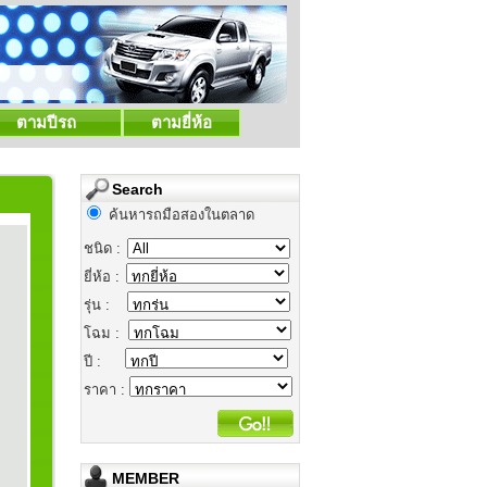
ตามปีรถ
ตามยี่ห้อ
Search
ค้นหารถมือสองในตลาด
ชนิด :
ยี่ห้อ :
รุ่น :
โฉม :
ปี :
ราคา :
MEMBER