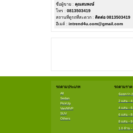
ชื่อผู้ขาย :
คุณสมพงษ์
โทร :
0813503419
สถานที่ดูรถที่สะดวก :
ติดต่อ 0813503419
อีเมล์ :
intrend4u.com@gmail.com
รถตามประเภท
รถตามราคา
All
น้อยกว่า 
Sedan
2 แสน - 
PickUp
4 แสน - 
Van/MVP
SUV
6 แสน - 
Others
8 แสน - 
1.0 ล้าน -