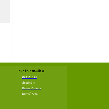
สมาชิก/ลงทะเบียน
สมัครสมาชิก
ลืมรหัสผ่าน
ติดต่อลงโฆษณา
กฏการใช้งาน