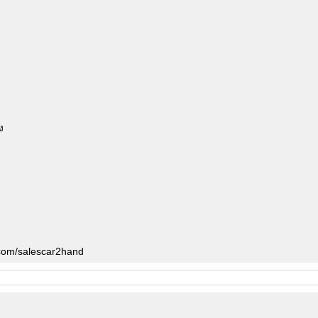
ง
.com/salescar2hand