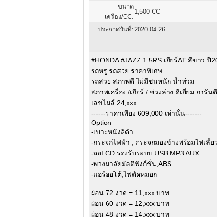
ขนาด
1,500 CC
เครื่อง/CC:
ประกาศวันที่:
2020-04-26
#HONDA #JAZZ 1.5RS เกียร์AT สีขาว ปี2
รถหรู รถสวย ราคาพิเศษ
รถสวย สภาพดี ไม่มีชนหนัก น้ำท่วม
สภาพเครื่อง /เกียร์ / ช่วงล่าง ดีเยี่ยม การันตี
เลขไมล์ 24,xxx
------ราคาเพียง 609,000 เท่านั้น-------
Option
-เบาะหนังสีดำ
-กระจกไฟฟ้า , กระจกมองข้างพร้อมไฟเลี้ย
-จอLCD รองรับระบบ USB MP3 AUX
-พวงมาลัยมัลติฟังก์ชั่น,ABS
-แอร์ออโต้,ไฟตัดหมอก
ผ่อน 72 งวด = 11,xxx บาท
ผ่อน 60 งวด = 12,xxx บาท
ผ่อน 48 งวด = 14,xxx บาท