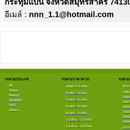
กระทุ่มแบน จังหวัดสมุทรสาคร 7413
อีเมล์ :
nnn_1.1@hotmail.com
รถตามประเภท
รถตามราคาต่างๆ
รถตามป
All
น้อยกว่า 2 แสน
ต่ำกว
Sedan
1991
2 แสน - 4 แสน
PickUp
1994
4 แสน - 6 แสน
Van/MVP
1997
SUV
6 แสน - 8 แสน
2000
Others
2003
8 แสน - 9 แสน
2006
1.0 ล้าน - 1.5 ล้าน
2009
1.5 ล้าน - 2.0 ล้าน
มากก