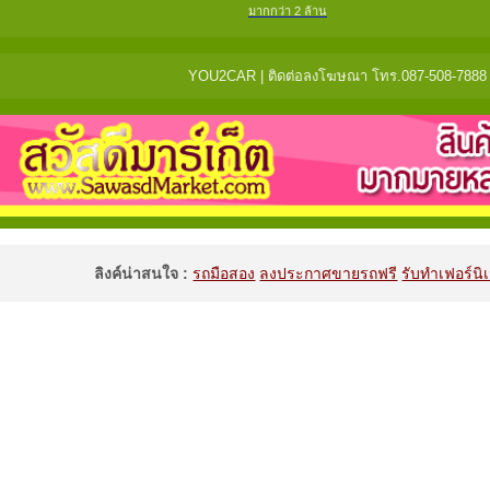
มากกว่า 2 ล้าน
YOU2CAR | ติดต่อลงโฆษณา โทร.087-508-7888 แจ้
ลิงค์น่าสนใจ :
รถมือสอง
ลงประกาศขายรถฟรี
รับทำเฟอร์นิเ