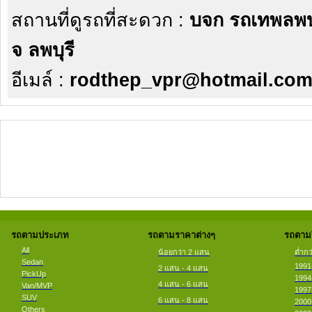
สถานที่ดูรถที่สะดวก :
บจก รถเทพลพบุ
จ ลพบุรี
อีเมล์ :
rodthep_vpr@hotmail.co
รถตามประเภท
รถตามราคาต่างๆ
รถตามป
All
น้อยกว่า 2 แสน
ต่ำกว
Sedan
1991
2 แสน - 4 แสน
PickUp
1994
4 แสน - 6 แสน
Van/MVP
1997
SUV
6 แสน - 8 แสน
2000
Others