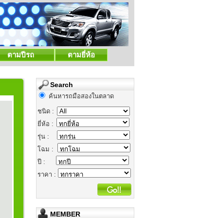
ตามปีรถ
ตามยี่ห้อ
Search
ค้นหารถมือสองในตลาด
ชนิด :
ยี่ห้อ :
รุ่น :
โฉม :
ปี :
ราคา :
MEMBER