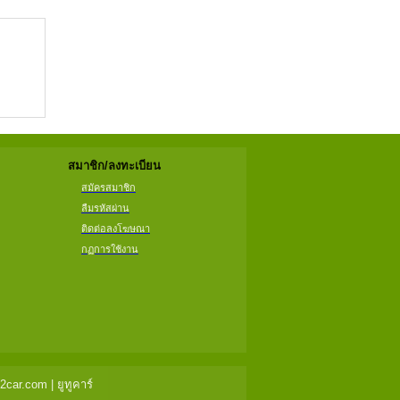
สมาชิก/ลงทะเบียน
สมัครสมาชิก
ลืมรหัสผ่าน
ติดต่อลงโฆษณา
กฏการใช้งาน
ar.com | ยูทูคาร์