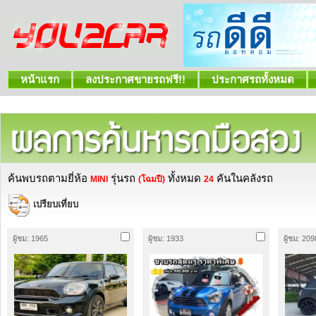
หน้าแรก
ลงประกาศขายรถฟรี!!
ประกาศรถทั้งหมด
ค้นพบรถตามยี่ห้อ
รุ่นรถ
ทั้งหมด
คันในคลังรถ
MINI
(โฉมปี)
24
เปรียบเที่ยบ
ผู้ชม: 1965
ผู้ชม: 1933
ผู้ชม: 209