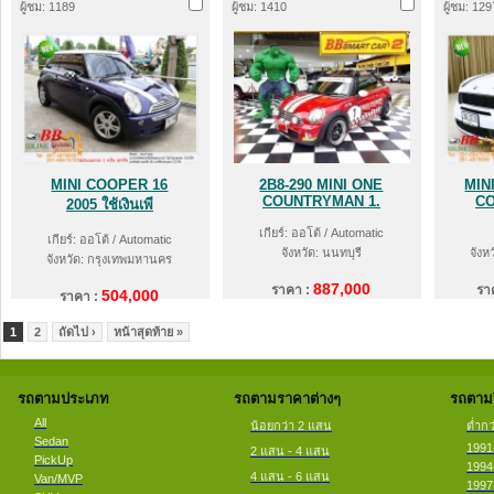
ผู้ชม: 1189
ผู้ชม: 1410
ผู้ชม: 129
MINI COOPER 16
2B8-290 MINI ONE
MIN
COUNTRYMAN 1.
CO
2005 ใช้เงินเพี
เกียร์: ออโต้ / Automatic
เกียร์: ออโต้ / Automatic
จังหวัด: นนทบุรี
จังห
จังหวัด: กรุงเทพมหานคร
887,000
ราคา :
รา
504,000
ราคา :
1
2
ถัดไป ›
หน้าสุดท้าย »
รถตามประเภท
รถตามราคาต่างๆ
รถตามป
All
น้อยกว่า 2 แสน
ต่ำกว
Sedan
1991
2 แสน - 4 แสน
PickUp
1994
4 แสน - 6 แสน
Van/MVP
1997