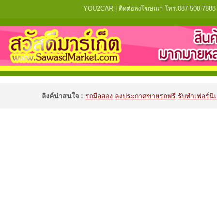
YOU2CAR | ติดต่อลงโฆษณา โทร.087-508-7888 แจ้
ลิงค์น่าสนใจ :
รถมือสอง
ลงประกาศขายรถฟรี
รับทำเฟอร์นิเ