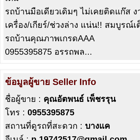
รถบ้านมือเดียวเดิมๆ ไม่เคยติดแก๊ส
เครื่อง/เกียร์/ช่วงล่าง แน่น!! สมบูรณ์
รถบ้านคุณภาพเกรดAAA
0955395875 อรรถพล...
ข้อมูลผู้ขาย Seller Info
ชื่อผู้ขาย :
คุณอัตพนธ์ เพ็ชรรุน
โทร :
0955395875
สถานที่ดูรถที่สะดวก :
บางแค
อีเมล์ :
p.19742517@gmail.com