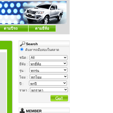
ตามปีรถ
ตามยี่ห้อ
Search
ค้นหารถมือสองในตลาด
ชนิด :
ยี่ห้อ :
รุ่น :
โฉม :
ปี :
ราคา :
MEMBER