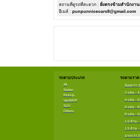
สถานที่ดูรถที่สะดวก :
ฝั่งตรงข้ามสำนักง
อีเมล์ :
punpunnicecars8@gmail.com
รถตามประเภท
รถตามราคา
All
น้อยกว่า 
Sedan
2 แสน - 
PickUp
4 แสน - 
Van/MVP
SUV
6 แสน - 
Others
8 แสน - 
1.0 ล้าน -
1.5 ล้าน -
มากกว่า 2