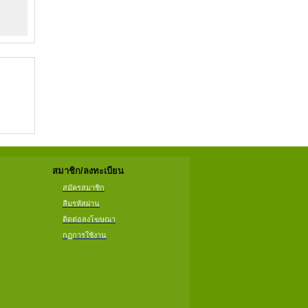
สมาชิก/ลงทะเบียน
สมัครสมาชิก
ลืมรหัสผ่าน
ติดต่อลงโฆษณา
กฏการใช้งาน