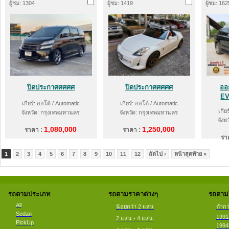
ผู้ชม: 1304
ผู้ชม: 1419
ผู้ชม: 162
ปิดประกาศศศศศ
ปิดประกาศศศศศ
ออ
EV
เกียร์: ออโต้ / Automatic
เกียร์: ออโต้ / Automatic
เกีย
จังหวัด: กรุงเทพมหานคร
จังหวัด: กรุงเทพมหานคร
จังห
1,080,000
1,250,000
ราคา :
ราคา :
รา
1
2
3
4
5
6
7
8
9
10
11
12
ถัดไป ›
หน้าสุดท้าย »
รถตามประเภท
รถตามราคาต่างๆ
รถตามป
All
น้อยกว่า 2 แสน
ต่ำกว
Sedan
1991
2 แสน - 4 แสน
PickUp
1994