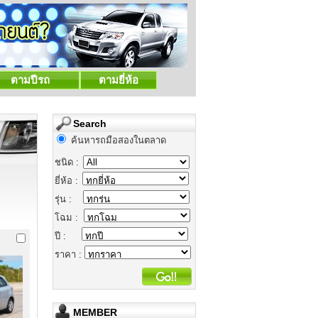
ตามปีรถ
ตามยี่ห้อ
Search
ค้นหารถมือสองในตลาด
ชนิด :
ยี่ห้อ :
รุ่น :
โฉม :
ปี :
ราคา :
MEMBER