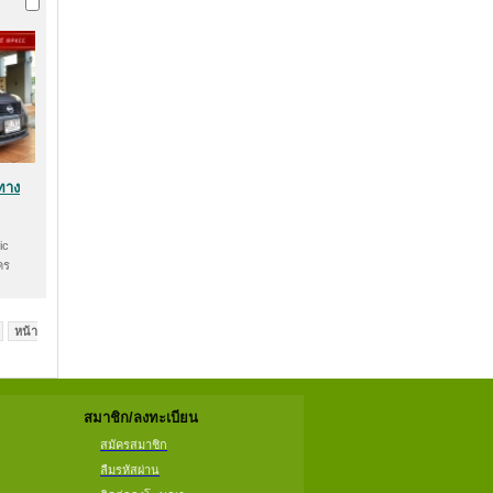
ทาง
ic
คร
หน้า
สมาชิก/ลงทะเบียน
สมัครสมาชิก
ลืมรหัสผ่าน