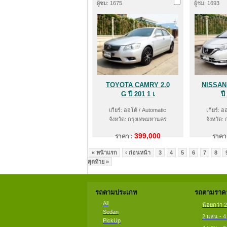
ผู้ชม: 1675
ผู้ชม: 1693
TOYOTA CAMRY 2.0
NISSAN
G ปี 201 1 เ
ปี
เกียร์: ออโต้ / Automatic
เกียร์: อ
จังหวัด: กรุงเทพมหานคร
จังหวัด:
399,000
ราคา :
ราคา
« หน้าแรก
‹ ก่อนหน้า
3
4
5
6
7
8
สุดท้าย »
รถตามประเภท
รถตามราคา
All
น้อยกว่า 
Sedan
2 แสน - 
PickUp