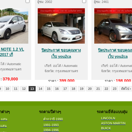
ผู้ชม: 2002
ผู้ชม: 2461
 NOTE 1.2 VL
ปิดประกาศ ขอบคุณทาง
ปิดประกาศ ขอบคุณ
 2017 เกี
เว็บ you2ca
เว็บ you2ca
อโต้ / Automatic
เกียร์: ออโต้ / Automatic
เกียร์: ออโต้ / Automat
 กรุงเทพมหานคร
จังหวัด: กรุงเทพมหานคร
จังหวัด: กรุงเทพมหาน
379,000
 :
399,000
198,000
ราคา :
ราคา :
9
10
11
12
13
14
15
16
17
18
19
20
21
22
23
ถัดไป ›
ต่างๆ
รถตามปีต่างๆ
รถตามยี่ห้อแบบสุ่ม
LINCOLN
2 แสน
ต่ำกว่าปี 1990
ASTON MARTIN
1991-1993
4 แสน
BUICK
1994-1996