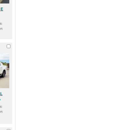
 E
ic
คร
LL
L
ic
คร