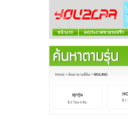
หน้าแรก
ลงประกาศขายรถฟรี!!
Home
>
ค้นหาตามยี่ห้อ
>
WULING
H
ทุกรุ่น
มี 1
มี 2 โฉม 0 คัน