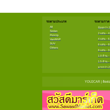
รถตามประเภท
รถตามราคา
All
น้อยกว่า 
Sedan
2 แสน - 
PickUp
4 แสน - 
Van/MVP
SUV
6 แสน - 
Others
8 แสน - 
1.0 ล้าน -
1.5 ล้าน -
มากกว่า 2
YOU2CAR | ติดต่อ