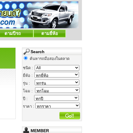
ตามปีรถ
ตามยี่ห้อ
Search
ค้นหารถมือสองในตลาด
ชนิด :
ยี่ห้อ :
รุ่น :
โฉม :
ปี :
ราคา :
MEMBER