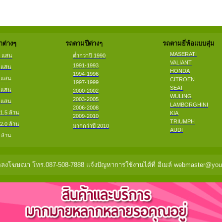
ต่างๆ
รถตามปีต่างๆ
รถตามยี่ห้อแบบสุ่ม
MASERATI
2 แสน
ต่ำกว่าปี 1990
VALIANT
1991-1993
4 แสน
HONDA
1994-1996
6 แสน
CITROEN
1997-1999
SEAT
8 แสน
2000-2002
WULING
2003-2005
9 แสน
LAMBORGHINI
2006-2008
 1.5 ล้าน
KIA
2009-2010
TRIUMPH
 2.0 ล้าน
มากกว่าปี 2010
AUDI
 ล้าน
ลงโฆษณา โทร.087-508-7888 แจ้งปัญหาการใช้งานได้ที่ อีเมล์ webmaster@you2c