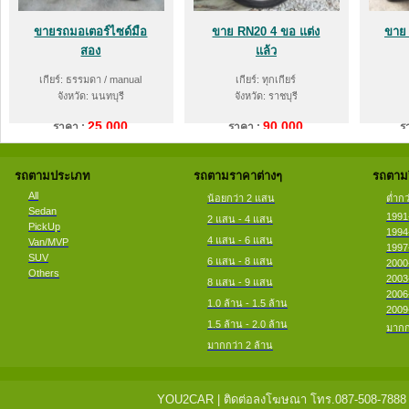
ขายรถมอเตอร์ไซด์มือ
ขาย RN20 4 ขอ แต่ง
ขาย 
สอง
แล้ว
เกียร์: ธรรมดา / manual
เกียร์: ทุกเกียร์
จังหวัด: นนทบุรี
จังหวัด: ราชบุรี
25,000
90,000
ราคา :
ราคา :
ร
รถตามประเภท
รถตามราคาต่างๆ
รถตามป
All
น้อยกว่า 2 แสน
ต่ำกว
Sedan
1991
2 แสน - 4 แสน
PickUp
1994
4 แสน - 6 แสน
Van/MVP
1997
SUV
6 แสน - 8 แสน
2000
Others
2003
8 แสน - 9 แสน
2006
1.0 ล้าน - 1.5 ล้าน
2009
1.5 ล้าน - 2.0 ล้าน
มากก
มากกว่า 2 ล้าน
YOU2CAR | ติดต่อลงโฆษณา โทร.087-508-7888 แจ้