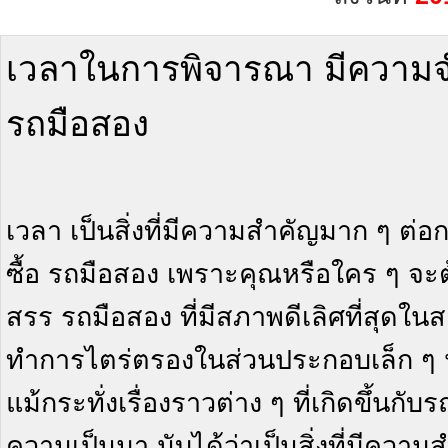
เวลาในการพิจารณา มีความจำ
รถมือสอง
เวลา เป็นสิ่งที่มีความสำคัญมาก ๆ ต
ซื้อ รถมือสอง
เพราะคุณหรือใคร ๆ จะ
สรร รถมือสอง
ที่มีสภาพดีเลิศที่สุดใ
ทำการไตร่ตรองในส่วนประกอบเล็ก ๆ 
แม้กระทั่งเรื่องราวต่าง ๆ ที่เกิดขึ้นกับ
ความเป็นมา
นับได้ว่าเป็นสิ่งที่มีความส