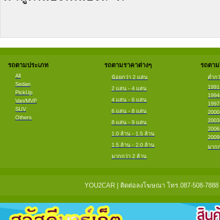
รถตามประเภท
รถตามราคาต่างๆ
รถตามป
All
น้อยกว่า 2 แสน
ต่ำกว
Sedan
1991
2 แสน - 4 แสน
PickUp
1994
4 แสน - 6 แสน
Van/MVP
1997
SUV
6 แสน - 8 แสน
2000
Others
2003
8 แสน - 9 แสน
2006
1.0 ล้าน - 1.5 ล้าน
2009
1.5 ล้าน - 2.0 ล้าน
มากก
มากกว่า 2 ล้าน
YOU2CAR | ติดต่อลงโฆษณา โทร.087-508-7888 แจ้