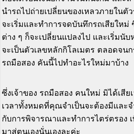
นำรถไปถ่ายเปลี่ยนของเหลวภายในตั
จะเริ่มและทำการจดบันทึกรถเสียใหม่ 
ต่าง ๆ ก็จะเปลี่ยนแปลงไป
และเริ่มนับห
จะเป็นตัวเลขหลักกิโลเมตร ตลอดจนกระท
รถมือสอง คันนี้ไปทำอะไรใหม่มาบ้าง
ซึ่งเจ้าของ รถมือสอง คนใหม่ มิได้เสี
เวลาทั้งหมดที่คุณจำเป็นจะต้องมีและจ
กับการพิจารณาและทำการไตร่ตรอง
เ
มาสู่ตนเองนั่นเองละค่ะ