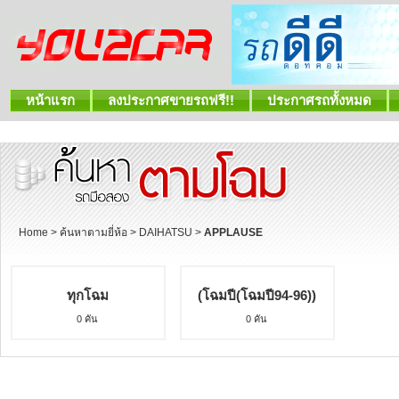
หน้าแรก
ลงประกาศขายรถฟรี!!
ประกาศรถทั้งหมด
Home
>
ค้นหาตามยี่ห้อ
>
DAIHATSU
>
APPLAUSE
ทุกโฉม
(โฉมปี(โฉมปี94-96))
0 คัน
0 คัน