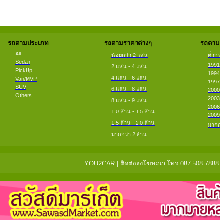
รถตามประเภท
รถตามราคาต่างๆ
รถตามป
All
น้อยกว่า 2 แสน
ต่ำกว
Sedan
1991
2 แสน - 4 แสน
PickUp
1994
4 แสน - 6 แสน
Van/MVP
1997
SUV
6 แสน - 8 แสน
2000
Others
2003
8 แสน - 9 แสน
2006
1.0 ล้าน - 1.5 ล้าน
2009
1.5 ล้าน - 2.0 ล้าน
มากก
มากกว่า 2 ล้าน
YOU2CAR | ติดต่อลงโฆษณา โทร.087-508-7888 แจ้