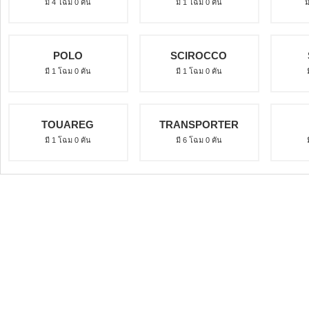
มี 4 โฉม 0 คัน
มี 1 โฉม 0 คัน
ม
POLO
SCIROCCO
มี 1 โฉม 0 คัน
มี 1 โฉม 0 คัน
TOUAREG
TRANSPORTER
มี 1 โฉม 0 คัน
มี 6 โฉม 0 คัน