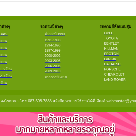
ต่างๆ
รถตามปีต่างๆ
รถตามยี่ห้อแบบสุ่ม
OPEL
2 แสน
ต่ำกว่าปี 1990
TOYOTA
1991-1993
4 แสน
BENTLEY
1994-1996
6 แสน
HILLMAN
1997-1999
PROTON
8 แสน
2000-2002
LANCIA
2003-2005
9 แสน
DAIHATSU
2006-2008
 1.5 ล้าน
PORSCHE
2009-2010
CHEVROLET
 2.0 ล้าน
มากกว่าปี 2010
LAND ROVER
 ล้าน
ลงโฆษณา โทร.087-508-7888 แจ้งปัญหาการใช้งานได้ที่ อีเมล์ webmaster@you2c