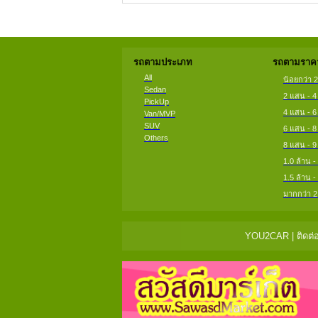
รถตามประเภท
รถตามราคา
All
น้อยกว่า 
Sedan
2 แสน - 
PickUp
4 แสน - 
Van/MVP
SUV
6 แสน - 
Others
8 แสน - 
1.0 ล้าน -
1.5 ล้าน -
มากกว่า 2
YOU2CAR | ติดต่อ