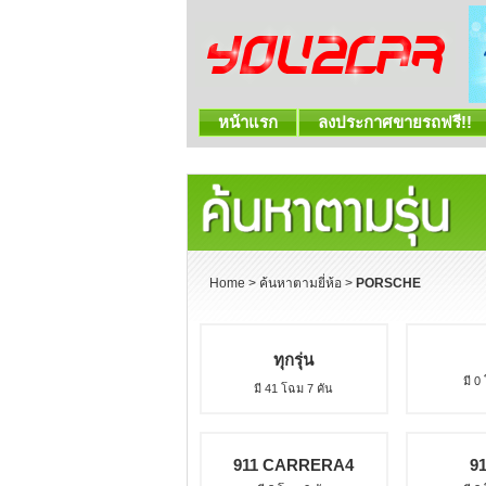
หน้าแรก
ลงประกาศขายรถฟรี!!
Home
>
ค้นหาตามยี่ห้อ
>
PORSCHE
ทุกรุ่น
มี 0
มี 41 โฉม 7 คัน
911 CARRERA4
9