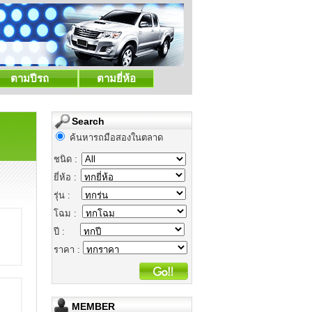
ตามปีรถ
ตามยี่ห้อ
Search
ค้นหารถมือสองในตลาด
ชนิด :
ยี่ห้อ :
รุ่น :
โฉม :
ปี :
ราคา :
MEMBER