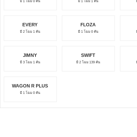
มี 1 โฉม 0 คัน
มี 1 โฉม 1 คัน
EVERY
FLOZA
มี 2 โฉม 1 คัน
มี 1 โฉม 0 คัน
JIMNY
SWIFT
มี 3 โฉม 1 คัน
มี 2 โฉม 139 คัน
WAGON R PLUS
มี 1 โฉม 0 คัน