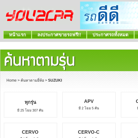
หน้าแรก
ลงประกาศขายรถฟรี!!
ประกาศรถทั้งหมด
Home
>
ค้นหาตามยี่ห้อ
>
SUZUKI
APV
ทุกรุ่น
มี 2 โฉม 5 คัน
มี 25 โฉม 307 คัน
CERVO
CERVO-C