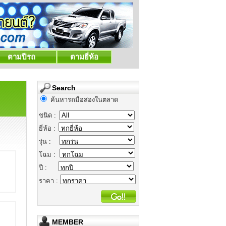
ตามปีรถ
ตามยี่ห้อ
Search
ค้นหารถมือสองในตลาด
ชนิด :
ยี่ห้อ :
รุ่น :
โฉม :
ปี :
ราคา :
MEMBER