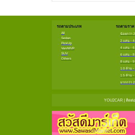
รถตามประเภท
รถตามราคา
All
น้อยกว่า 
Sedan
2 แสน - 
PickUp
4 แสน - 
Van/MVP
SUV
6 แสน - 
Others
8 แสน - 
1.0 ล้าน -
1.5 ล้าน -
มากกว่า 2
YOU2CAR | ติดต่อ