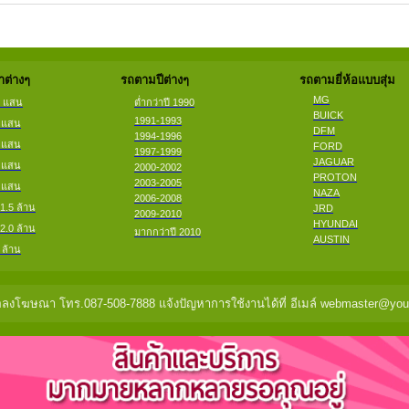
ต่างๆ
รถตามปีต่างๆ
รถตามยี่ห้อแบบสุ่ม
MG
2 แสน
ต่ำกว่าปี 1990
BUICK
1991-1993
4 แสน
DFM
1994-1996
6 แสน
FORD
1997-1999
JAGUAR
8 แสน
2000-2002
PROTON
2003-2005
9 แสน
NAZA
2006-2008
 1.5 ล้าน
JRD
2009-2010
HYUNDAI
 2.0 ล้าน
มากกว่าปี 2010
AUSTIN
 ล้าน
ลงโฆษณา โทร.087-508-7888 แจ้งปัญหาการใช้งานได้ที่ อีเมล์ webmaster@you2c